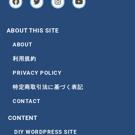
c
i
s
u
e
t
t
t
b
t
a
u
o
e
g
b
ABOUT THIS SITE
o
r
r
e
k
a
ABOUT
m
利用規約
PRIVACY POLICY
特定商取引法に基づく表記
CONTACT
CONTENT
DIY WORDPRESS SITE