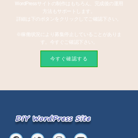
WordPressサイトの制作はもちろん、完成後の運用
方法もサポートします。
詳細は下のボタンをクリックしてご確認下さい。
※稼働状況により募集停止していることがありま
す。今すぐご確認下さい。
今すぐ確認する
F
T
I
Y
a
w
n
o