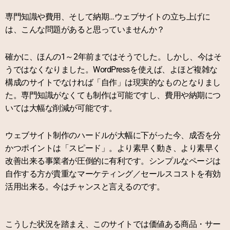
価値ある商品・サービスを手掛けているなら、ウ
専門知識や費用、そして納期…ウェブサイトの立ち上げに
ェブサイトは自作でも十分アピール可能。
は、こんな問題があると思っていませんか？
お金と時間を極限まで抑えた「売れるWordPress
サイトの作り方」を手に入れて下さい。
確かに、ほんの1～2年前まではそうでした。しかし、今はそ
うではなくなりました。WordPressを使えば、よほど複雑な
コンテンツを見る
構成のサイトでなければ「自作」は現実的なものとなりまし
た。
専門知識がなくても制作は可能ですし、
費用や納期につ
いては大幅な削減が可能です。
ウェブサイト制作のハードルが大幅に下がった今、成否を分
かつポイントは「スピード」。より素早く動き、より素早く
改善出来る事業者が圧倒的に有利です。シンプルなページは
自作する方が貴重なマーケティング／セールスコストを有効
活用出来る。今はチャンスと言えるのです。
こうした状況を踏まえ、このサイトでは価値ある商品・サー