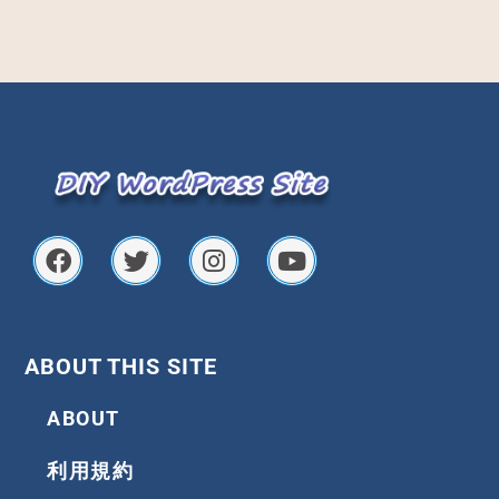
F
T
I
Y
a
w
n
o
c
i
s
u
e
t
t
t
b
t
a
u
o
e
g
b
ABOUT THIS SITE
o
r
r
e
k
a
ABOUT
m
利用規約