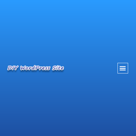
内
容
を
ス
キ
ッ
プ
ホーム
CONTENT
Archive