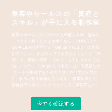
集客やセールスの「資産と
スキル」が手に入る制作室
集客やセールスのスピードと精度を上げ、無駄な
コストを抑えたいとお考えなら、STRATEGY
SUPPLIERが運営する「Output STUDIO」に参加
して下さい。 低コストでウェブサイトという「資
産」と、構築・運用「スキル」を手に入れること
が出来ます。 「Output STUDIO」は、高品質なサ
ポートを提供するため会員制とさせて頂いてお
り、参加人数を制限しています。 募集状況など、
詳細は下のボタンをクリックしてご確認下さい。
今すぐ確認する