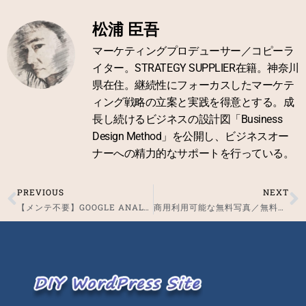
松浦 臣吾
マーケティングプロデューサー／コピーラ
イター。STRATEGY SUPPLIER在籍。神奈川
県在住。継続性にフォーカスしたマーケテ
ィング戦略の立案と実践を得意とする。成
長し続けるビジネスの設計図「Business
Design Method」を公開し、ビジネスオー
ナーへの精力的なサポートを行っている。
PREVIOUS
NEXT
Prev
N
【メンテ不要】GOOGLE ANALYTICSトラッキングID 設置方法
商用利用可能な無料写真／無料イラスト素材サービス（現在3選）