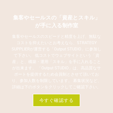
集客やセールスの「資産とスキル」
が手に入る制作室
集客やセールスのスピードと精度を上げ、無駄な
コストを抑えたいとお考えなら、STRATEGY
SUPPLIERが運営する「Output STUDIO」に参加し
て下さい。 低コストでウェブサイトという「資
産」と、構築・運用「スキル」を手に入れること
が出来ます。 「Output STUDIO」は、高品質なサ
ポートを提供するため会員制とさせて頂いてお
り、参加人数を制限しています。 募集状況など、
詳細は下のボタンをクリックしてご確認下さい。
今すぐ確認する