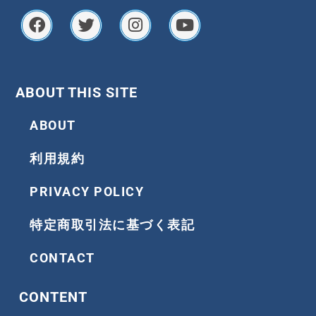
F
T
I
Y
a
w
n
o
c
i
s
u
e
t
t
t
b
t
a
u
o
e
g
b
ABOUT THIS SITE
o
r
r
e
k
a
ABOUT
m
利用規約
PRIVACY POLICY
特定商取引法に基づく表記
CONTACT
CONTENT