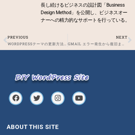
長し続けるビジネスの設計図「Business
Design Method」を公開し、ビジネスオー
ナーへの精力的なサポートを行っている。
PREVIOUS
NEXT
Prev
N
WORDPRESSテーマの更新方法（TCD/DIVER）
GMAIL エラー発生から復旧まで（2020年4月）
F
T
I
Y
a
w
n
o
c
i
s
u
e
t
t
t
b
t
a
u
o
e
g
b
ABOUT THIS SITE
o
r
r
e