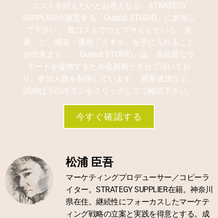
コストを抑えたいとお考えなら、STRATEGY
SUPPLIERが運営する「Output STUDIO」に参加し
て下さい。 低コストでウェブサイトという「資
産」と、構築・運用「スキル」を手に入れること
が出来ます。 「Output STUDIO」は、高品質なサ
ポートを提供するため会員制とさせて頂いてお
り、参加人数を制限しています。 募集状況など、
詳細は下のボタンをクリックしてご確認下さい。
今すぐ確認する
松浦 臣吾
マーケティングプロデューサー／コピーラ
イター。STRATEGY SUPPLIER在籍。神奈川
県在住。継続性にフォーカスしたマーケテ
ィング戦略の立案と実践を得意とする。成