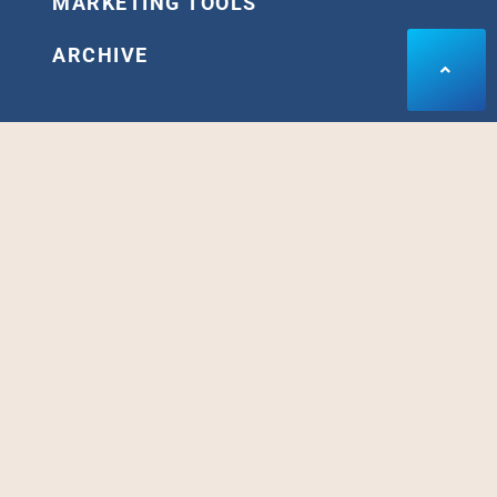
MARKETING TOOLS
ARCHIVE
SPECIAL PROGRAM
あなたのメッセージやアイディアを形にする「会員制ス
タジオ」がオープン。
集客やセールスのスピードと精度を高めたいなら、是非
デモンストレーションを体感して下さい。