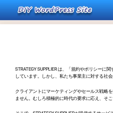
内
ホーム
利用規約
容
を
ス
キ
ッ
プ
STRATEGY SUPPLIER は、「規約やポ
しています。しかし、私たち事業主に対する社会
クライアントにマーケティングやセールス戦略を提供
ません。むしろ積極的に時代の要求に応え、そこ