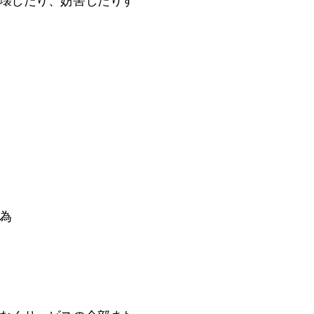
を破壊したり、妨害したりす
行為