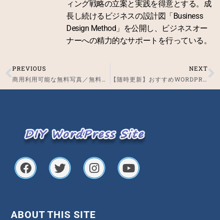
ィング戦略の立案と実践を得意とする。成
長し続けるビジネスの設計図「Business
Design Method」を公開し、ビジネスオー
ナーへの精力的なサポートを行っている。
PREVIOUS
NEXT
Prev
N
商用利用可能な無料写真／無料イラスト素材サービス（現在3選）
【随時更新】おすすめWORDPRESSプラグイン 一覧（現在7選）
F
T
I
Y
a
w
n
o
c
i
s
u
e
t
t
t
b
t
a
u
o
e
g
b
ABOUT THIS SITE
o
r
r
e