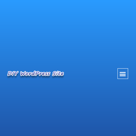
内
容
を
ス
キ
ッ
プ
ホーム
Archive
Gmail エラー発生から復旧まで（2020年4月）