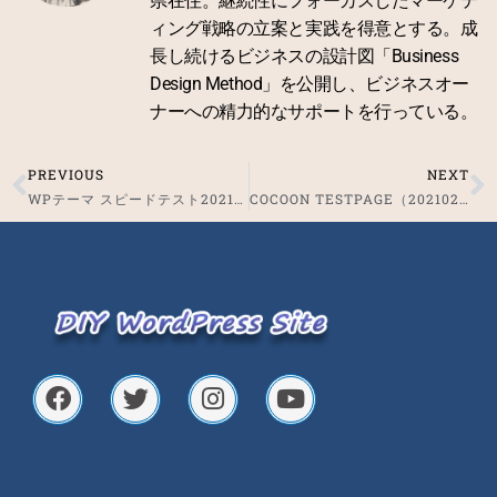
県在住。継続性にフォーカスしたマーケテ
ィング戦略の立案と実践を得意とする。成
長し続けるビジネスの設計図「Business
Design Method」を公開し、ビジネスオー
ナーへの精力的なサポートを行っている。
PREVIOUS
NEXT
Prev
N
WPテーマ スピードテスト2021_LIGHTNING
COCOON TESTPAGE（202102）
F
T
I
Y
a
w
n
o
c
i
s
u
e
t
t
t
b
t
a
u
o
e
g
b