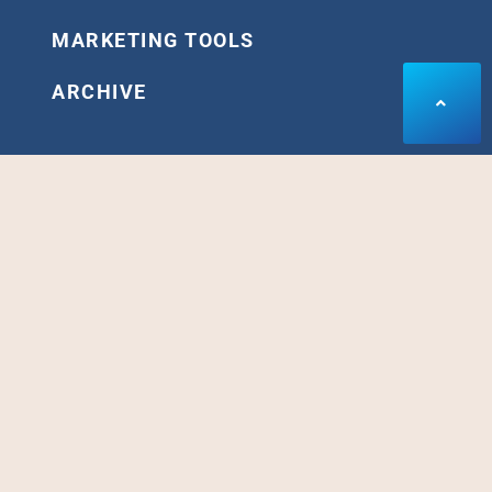
MARKETING TOOLS
ARCHIVE
SPECIAL PROGRAM
あなたのメッセージやアイディアを形にする「会員制ス
タジオ」がオープン。
集客やセールスのスピードと精度を高めたいなら、是非
デモンストレーションを体感して下さい。