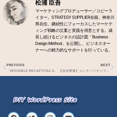
松浦 臣吾
マーケティングプロデューサー／コピーラ
イター。STRATEGY SUPPLIER在籍。神奈川
県在住。継続性にフォーカスしたマーケテ
ィング戦略の立案と実践を得意とする。成
長し続けるビジネスの設計図「Business
Design Method」を公開し、ビジネスオー
ナーへの精力的なサポートを行っている。
PREVIOUS
NEXT
Prev
N
「INVISIBLE RECAPTCHA SETTINGS」の使用方法
【法令関連】コンテンツテンプレート集
F
T
I
Y
a
w
n
o