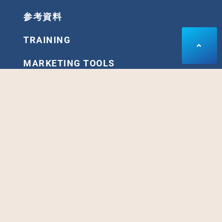
参考資料
TRAINING
MARKETING TOOLS
ARCHIVE
SPECIAL PROGRAM
あなたのメッセージやアイディアを形にする「会員制ス
タジオ」がオープン。
集客やセールスのスピードと精度を高めたいなら、是非
デモンストレーションを体感して下さい。