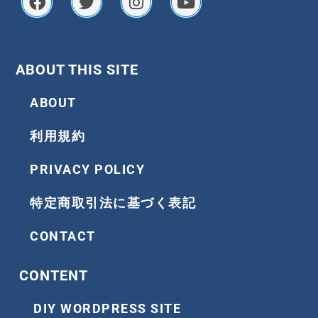
c
i
s
u
e
t
t
t
b
t
a
u
o
e
g
b
ABOUT THIS SITE
o
r
r
e
k
a
ABOUT
m
利用規約
PRIVACY POLICY
特定商取引法に基づく表記
CONTACT
CONTENT
DIY WORDPRESS SITE