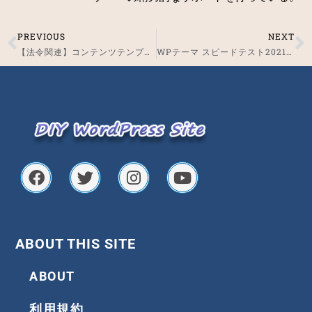
PREVIOUS
NEXT
Prev
N
【法令関連】コンテンツテンプレート集
WPテーマ スピードテスト2021_DIVER
F
T
I
Y
a
w
n
o
c
i
s
u
e
t
t
t
b
t
a
u
o
e
g
b
ABOUT THIS SITE
o
r
r
e
k
a
ABOUT
m
利用規約